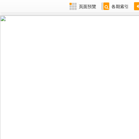
頁面預覽
各期索引