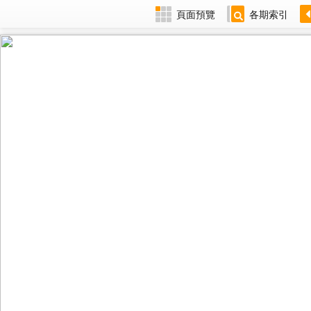
頁面預覽
各期索引