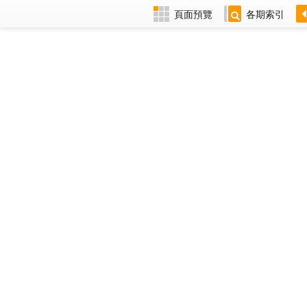
頁面預覽
各期索引