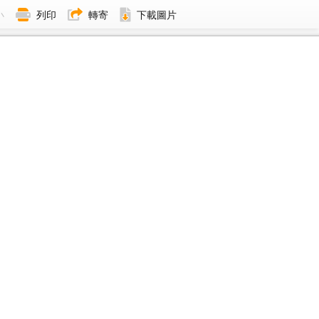
小
列印
轉寄
下載圖片