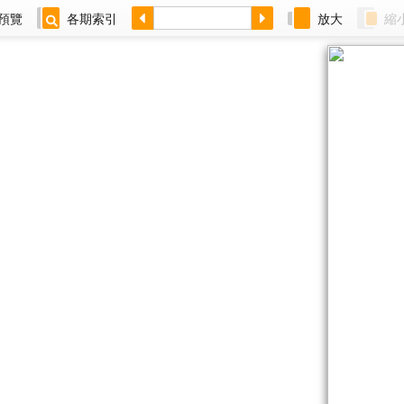
預覽
各期索引
放大
縮