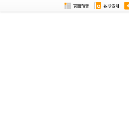
頁面預覽
各期索引