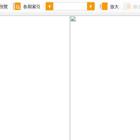
預覽
各期索引
放大
縮