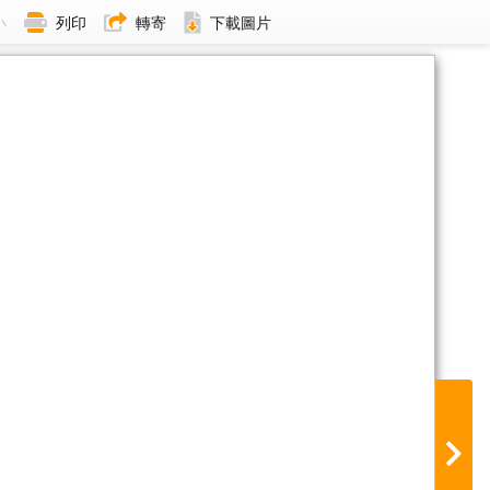
小
列印
轉寄
下載圖片