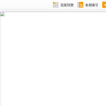
頁面預覽
各期索引