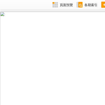
頁面預覽
各期索引