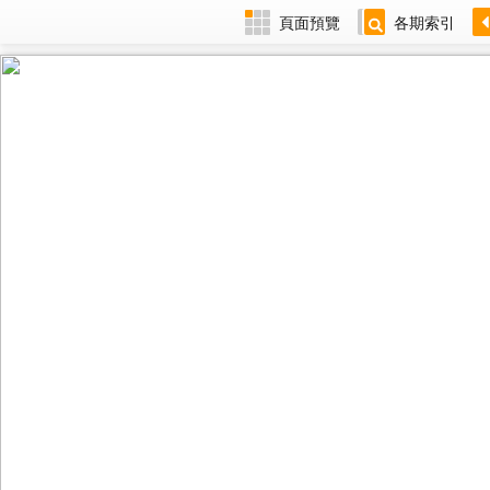
頁面預覽
各期索引