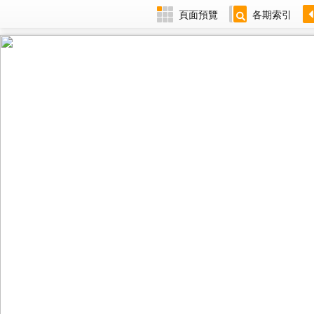
頁面預覽
各期索引