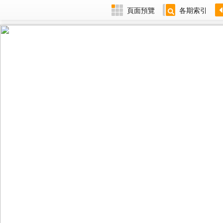
頁面預覽
各期索引