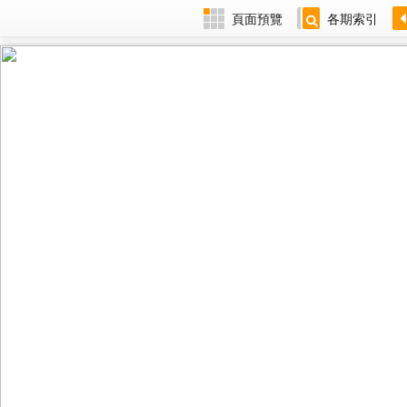
頁面預覽
各期索引