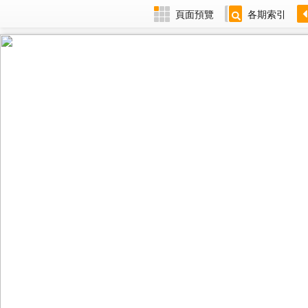
頁面預覽
各期索引