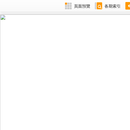
頁面預覽
各期索引