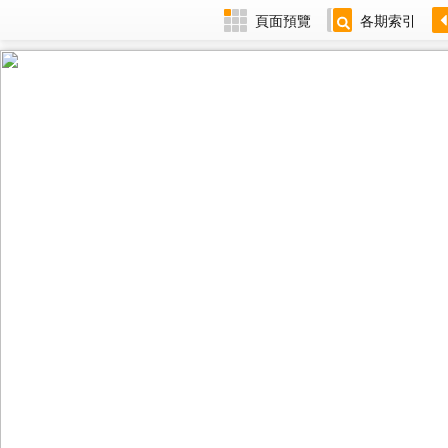
頁面預覽
各期索引