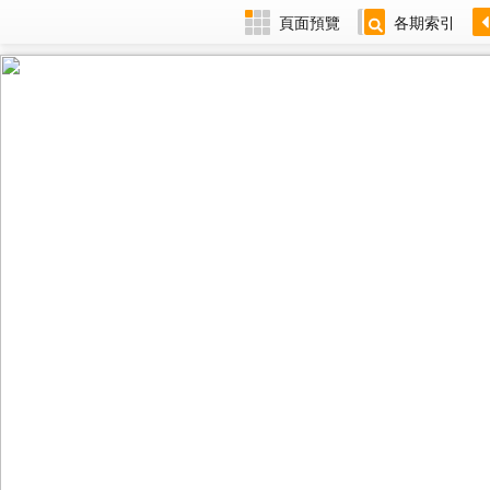
頁面預覽
各期索引