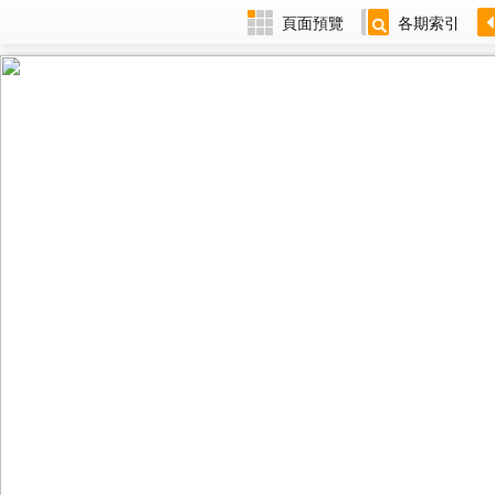
頁面預覽
各期索引