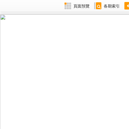
頁面預覽
各期索引