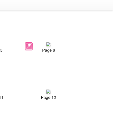
 5
Page 6
11
Page 12