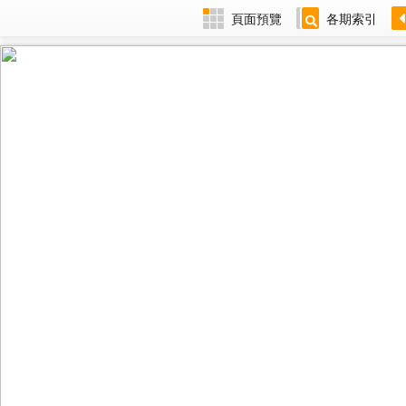
頁面預覽
各期索引