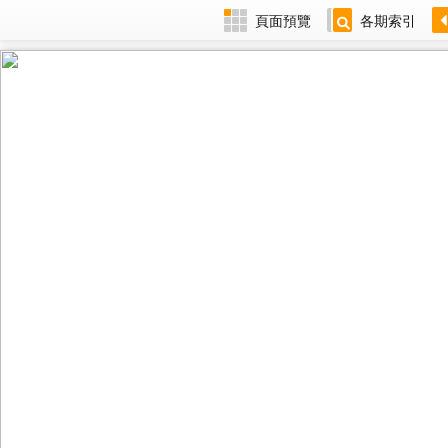
頁面預覽
各期索引