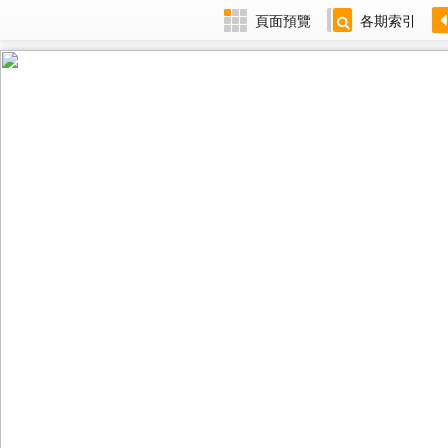
頁面預覽
各期索引