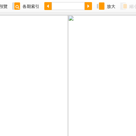
預覽
各期索引
放大
縮