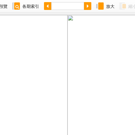
預覽
各期索引
放大
縮