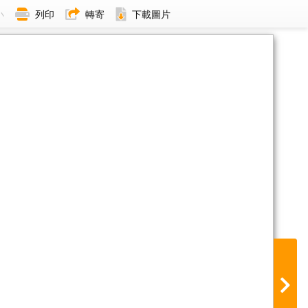
小
列印
轉寄
下載圖片