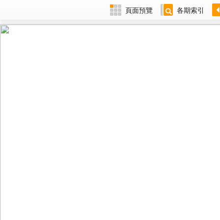
頁面預覽
各期索引