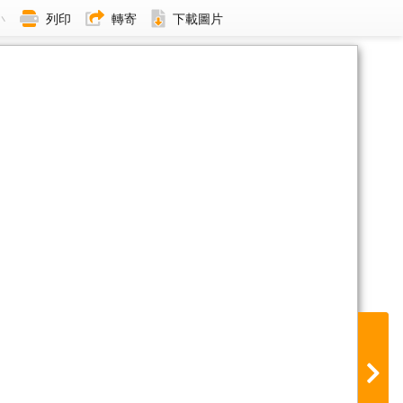
小
列印
轉寄
下載圖片