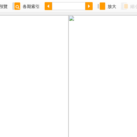
預覽
各期索引
放大
縮