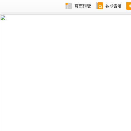
頁面預覽
各期索引