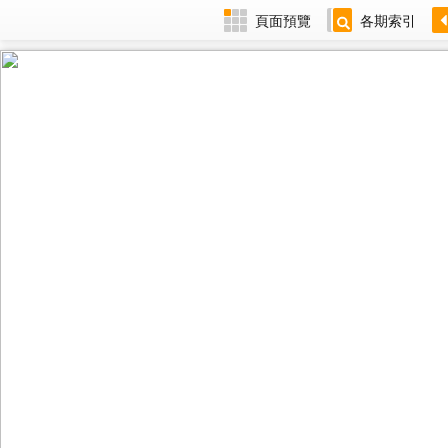
頁面預覽
各期索引