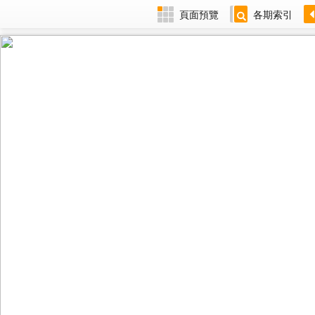
頁面預覽
各期索引