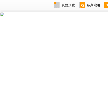
頁面預覽
各期索引