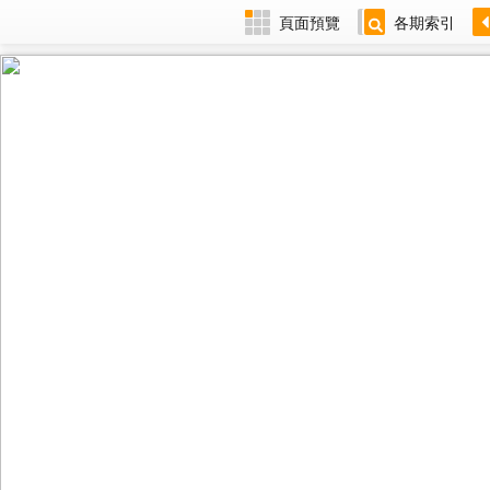
頁面預覽
各期索引