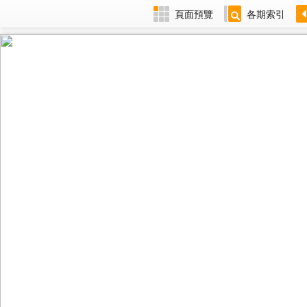
頁面預覽
各期索引