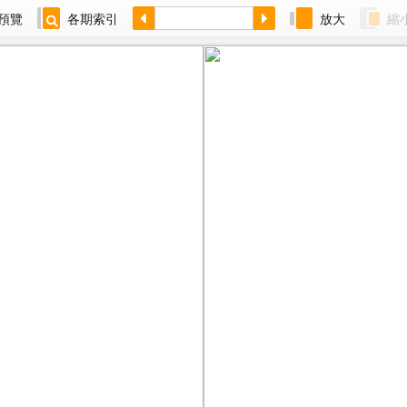
預覽
各期索引
放大
縮