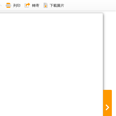
小
列印
轉寄
下載圖片