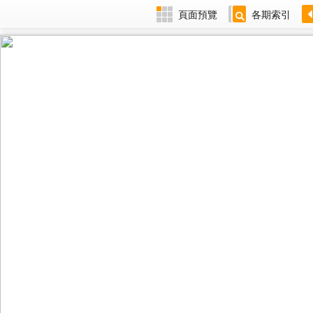
頁面預覽
各期索引