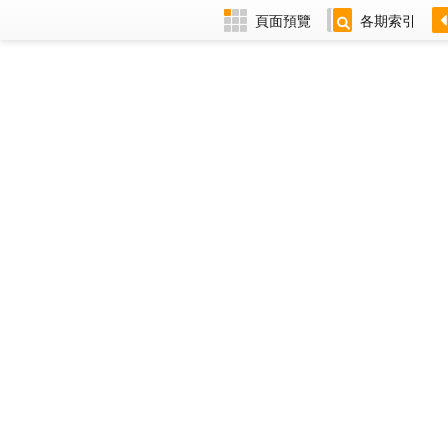
頁面預覽
各期索引