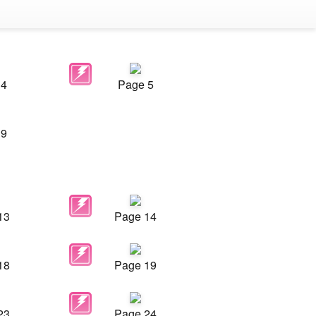
 4
Page 5
 9
13
Page 14
18
Page 19
23
Page 24