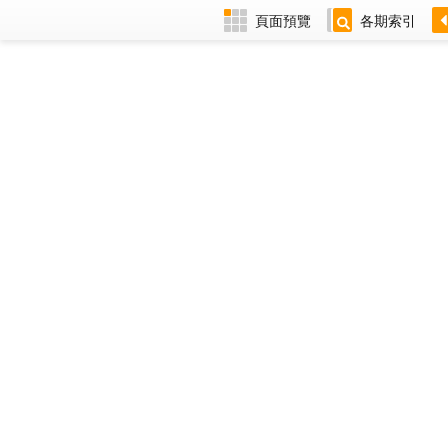
頁面預覽
各期索引