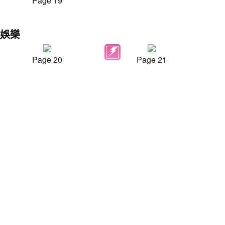
Page 19
娛樂
Page 20
Page 21