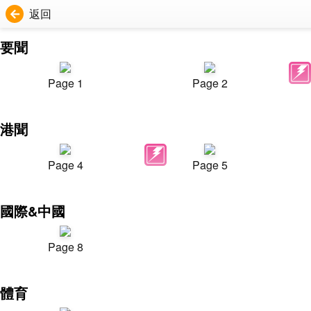
返回
要聞
Page 1
Page 2
港聞
Page 4
Page 5
國際&中國
Page 8
體育