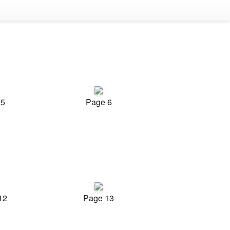
 5
Page 6
12
Page 13