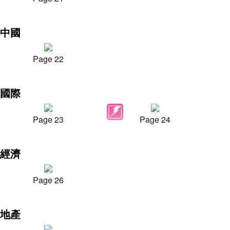
中國
Page 22
國際
Page 23
Page 24
經濟
Page 26
地產