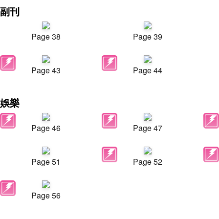
副刊
Page 38
Page 39
Page 43
Page 44
娛樂
Page 46
Page 47
Page 51
Page 52
Page 56