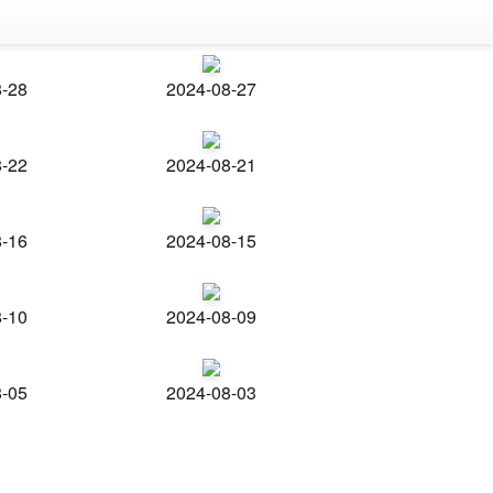
8-28
2024-08-27
8-22
2024-08-21
8-16
2024-08-15
8-10
2024-08-09
8-05
2024-08-03