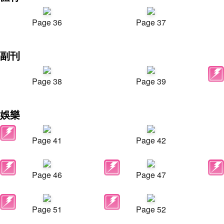
Page 36
Page 37
副刊
Page 38
Page 39
娛樂
Page 41
Page 42
Page 46
Page 47
Page 51
Page 52