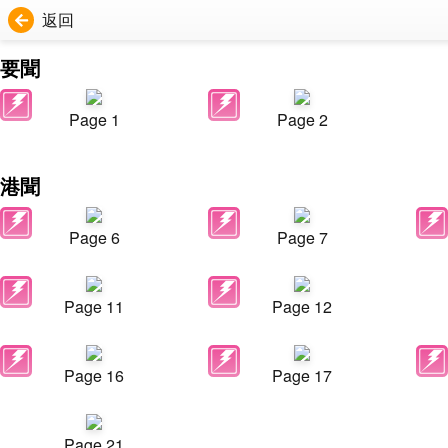
返回
要聞
Page 1
Page 2
港聞
Page 6
Page 7
Page 11
Page 12
Page 16
Page 17
Page 21