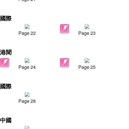
國際
Page 22
Page 23
港聞
Page 24
Page 25
國際
Page 28
中國